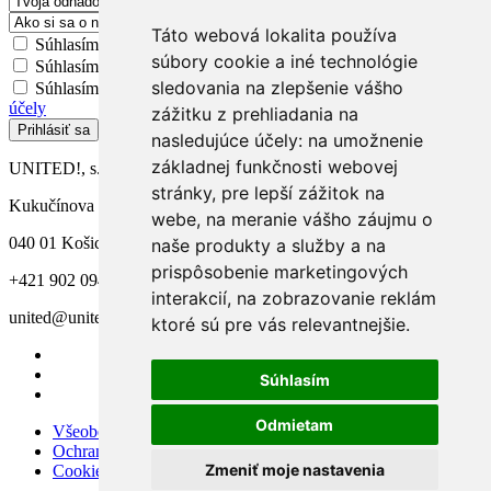
Táto webová lokalita používa
Súhlasím so
všeobecnými obchodnými podmienkami
súbory cookie a iné technológie
Súhlasím so spracovaním
osobných údajov
sledovania na zlepšenie vášho
Súhlasím so spracovaním
osobných údajov na marketingové
účely
zážitku z prehliadania na
Prihlásiť sa
nasledujúce účely:
na umožnenie
základnej funkčnosti webovej
UNITED!, s.r.o.
stránky
,
pre lepší zážitok na
Kukučínova 7
webe
,
na meranie vášho záujmu o
040 01 Košice
naše produkty a služby a na
prispôsobenie marketingových
+421 902 094 291
interakcií
,
na zobrazovanie reklám
united@united-school.sk
ktoré sú pre vás relevantnejšie
.
Súhlasím
Odmietam
Všeobecné obchodné podmienky
Ochrana osobných údajov
Zmeniť moje nastavenia
Cookies