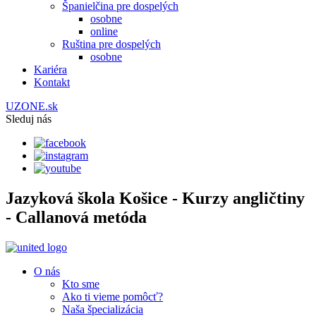
Španielčina pre dospelých
osobne
online
Ruština pre dospelých
osobne
Kariéra
Kontakt
UZONE.sk
Sleduj nás
Jazyková škola Košice - Kurzy angličtiny
- Callanová metóda
O nás
Kto sme
Ako ti vieme pomôcť?
Naša špecializácia