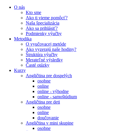
O nás
Kto sme
Ako ti vieme pomôcť?
Naša špecializácia
Ako sa prihlásiť?
Podmienky výučby
Metodika
O vyučovacej metóde
Ako vyzerajú naše hodiny?
Štruktúra výučby
Merateľné výsledky
Časté otázky
Kurzy
Angličtina pre dospelých
osobne
online
online - výhodne
online - samoštúdium
Angličtina pre deti
osobne
online
doučovanie
Angličtina v mini skupine
osobne