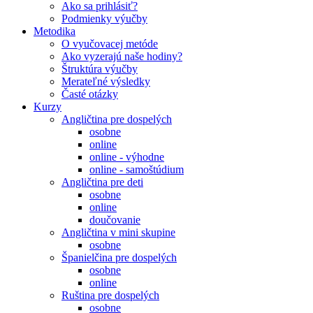
Ako sa prihlásiť?
Podmienky výučby
Metodika
O vyučovacej metóde
Ako vyzerajú naše hodiny?
Štruktúra výučby
Merateľné výsledky
Časté otázky
Kurzy
Angličtina pre dospelých
osobne
online
online - výhodne
online - samoštúdium
Angličtina pre deti
osobne
online
doučovanie
Angličtina v mini skupine
osobne
Španielčina pre dospelých
osobne
online
Ruština pre dospelých
osobne